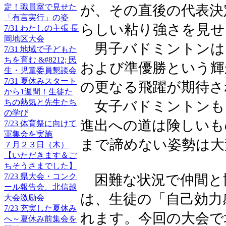
定！職員室で見せた
が、その直後の代表決
「有言実行」の姿
らしい粘り強さを見せ
7/31 わたしの主張 長
岡地区大会
男子バドミントンは
7/31 地域で子どもた
ちを育む &#8212; 民
および準優勝という輝
生・児童委員懇談会
7/31 夏休みスタート
の更なる飛躍が期待さ
から1週間！生徒た
ちの熱気と先生たち
女子バドミントンも
の学び
進出への道は険しいも
7/23 体育祭に向けて
軍集会を実施
まで諦めない姿勢は大
７月２３日（木）
【いただきます＆ご
ちそうさまでした】
7/23 県大会・コンク
困難な状況で仲間と
ール報告会、北信越
は、生徒の「自己効力
大会激励会
7/23 充実した夏休み
れます。今回の大会で
へ～夏休み前集会を