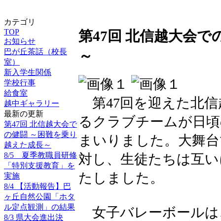
カテゴリ
TOP
第47回 北信越大会
お知らせ
巴が丘茶話（校長
～
室）
新入学生関係
学校行事
給食室
第47回を迎えた北信
越中ギャラリー
最新の更新
るクラブチームが日頃
第47回 北信越大会で
の健闘 ～困難を乗り
まいりました。大舞台
越えた成長～
8/5 夏季教職員研修
対し、生徒たちは互い
「特別支援教育」を
たしました。
実施
8/4 【活動報告】巴
ヶ丘自然公園「ホタ
ル定点観測」の結果
女子バレーボールは
8/3 県大会進出決