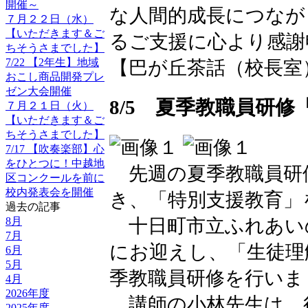
開催～
な人間的成長につなが
７月２２日（水）
【いただきます＆ご
るご支援に心より感謝
ちそうさまでした】
7/22 【2年生】地域
【巴が丘茶話（校長室）】 202
おこし商品開発プレ
ゼン大会開催
8/5 夏季教職員研
７月２１日（火）
【いただきます＆ご
ちそうさまでした】
7/17 【吹奏楽部】心
をひとつに！中越地
先週の夏季教職員研
区コンクールを前に
校内発表会を開催
き、「特別支援教育」
過去の記事
十日町市立ふれあい
8月
7月
にお迎えし、「生徒理
6月
5月
季教職員研修を行いま
4月
2026年度
講師の小林先生は、
2025年度