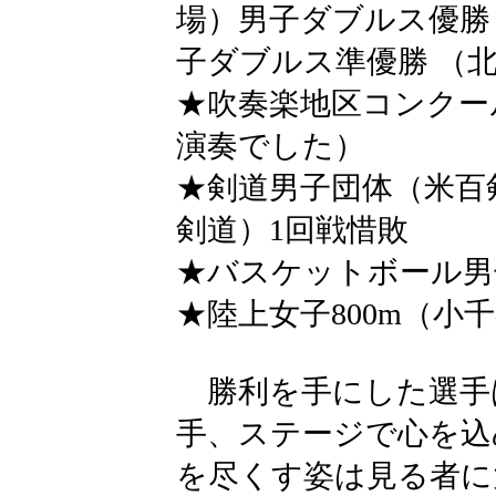
場）男子ダブルス優勝
子ダブルス準優勝 （
★吹奏楽地区コンクー
演奏でした）
★剣道男子団体（米百
剣道）1回戦惜敗
★バスケットボール男子
★陸上女子800m（小
勝利を手にした選手
手、ステージで心を込
を尽くす姿は見る者に