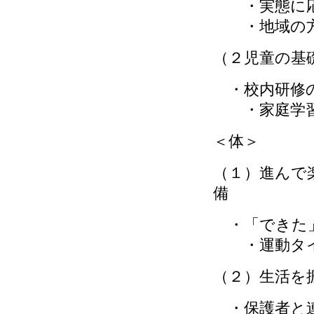
・実態に応
・地域の方
（２児童の基
・校内研修
・家庭学習
＜体＞
（１）進んで
備
・「できた」
・運動タイ
（２）生活を
・保護者と連