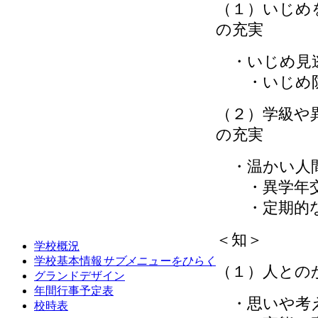
（１）いじめ
の充実
・いじめ見逃
・いじめ防
（２）学級や
の充実
・温かい人
・異学年交
・定期的な
＜知＞
学校概況
学校基本情報
サブメニューをひらく
（１）人との
グランドデザイン
年間行事予定表
・思いや考
校時表