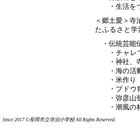
・生活をつ
＜郷土愛＞寺
たふるさと学
・伝統芸能
・チャレ
・神社、寺
・海の活
・米作り
・ブドウ
・弥彦山
・潮風の林
Since 2017 ©長岡市立寺泊小学校 All Rights Reserved.