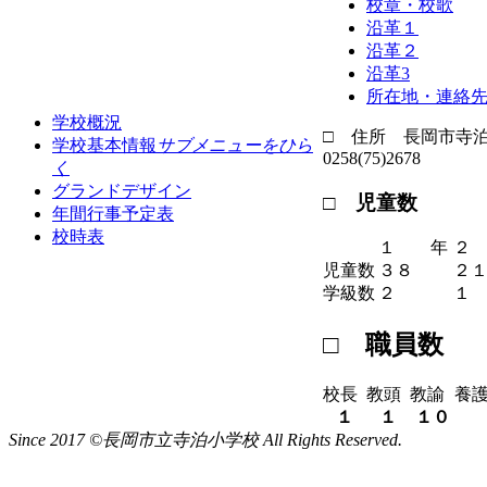
校章・校歌
沿革１
沿革２
沿革3
所在地・連絡
学校概況
□ 住所 長岡市寺泊一
学校基本情報
サブメニューをひら
0258(75)2678
く
グランドデザイン
□ 児童数
年間行事予定表
校時表
１ 年
２
児童数
３８
２
学級数
２
１
□ 職員数
校長
教頭
教諭
養
１
１
１０
Since 2017 ©長岡市立寺泊小学校 All Rights Reserved.