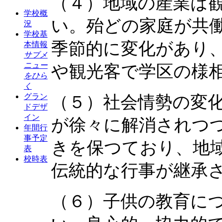
（４）地域の産業は
学校概
い。殆どの家庭が共
況
学校基
季節的に変化があり
本情報
サブメ
ニュー
や観光客で学区の様
をひら
く
グラン
（５）社会情勢の変
ドデザ
イン
が徐々に解消されつ
年間行
事予定
きを保つており、地
表
校時表
伝統的な行事が継承
（６）子供の教育に