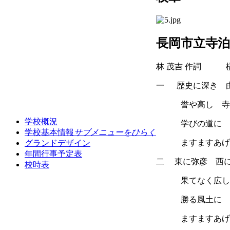
長岡市立寺泊
林 茂吉 作詞 槇
一 歴史に深き 
誉や高し 寺
学校概況
学びの道に い
学校基本情報
サブメニューをひらく
ますますあげん
グランドデザイン
年間行事予定表
二 東に弥彦 西
校時表
果てなく広し
勝る風土に 
ますますあげん