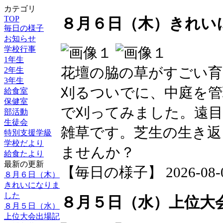
カテゴリ
TOP
８月６日（木）きれい
毎日の様子
お知らせ
学校行事
1年生
花壇の脇の草がすごい育
2年生
3年生
刈るついでに、中庭を管
給食室
保健室
で刈ってみました。遠目
部活動
生徒会
雑草です。芝生の生き返
特別支援学級
学校だより
ませんか？
給食たより
最新の更新
【毎日の様子】 2026-08-06 
８月６日（木）
きれいになりま
した
８月５日（水）上位大
８月５日（水）
上位大会出場記