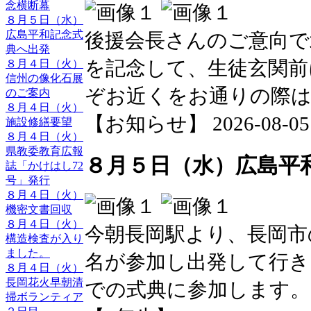
念横断幕
８月５日（水）
広島平和記念式
後援会長さんのご意向で
典へ出発
を記念して、生徒玄関前
８月４日（火）
信州の像化石展
ぞお近くをお通りの際
のご案内
８月４日（火）
【お知らせ】 2026-08-05 2
施設修繕要望
８月４日（火）
県教委教育広報
８月５日（水）広島平
誌「かけはし72
号」発行
８月４日（火）
機密文書回収
８月４日（火）
今朝長岡駅より、長岡市
構造検査が入り
ました。
名が参加し出発して行き
８月４日（火）
長岡花火早朝清
での式典に参加します。
掃ボランティア