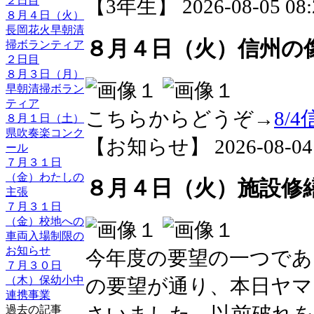
２日目
【3年生】 2026-08-05 08:2
８月４日（火）
長岡花火早朝清
８月４日（火）信州の
掃ボランティア
２日目
８月３日（月）
早朝清掃ボラン
ティア
こちらからどうぞ→
8/
８月１日（土）
県吹奏楽コンク
【お知らせ】 2026-08-04 1
ール
７月３１日
（金）わたしの
８月４日（火）施設修
主張
７月３１日
（金）校地への
車両入場制限の
お知らせ
今年度の要望の一つであ
７月３０日
（木）保幼小中
の要望が通り、本日ヤマ
連携事業
過去の記事