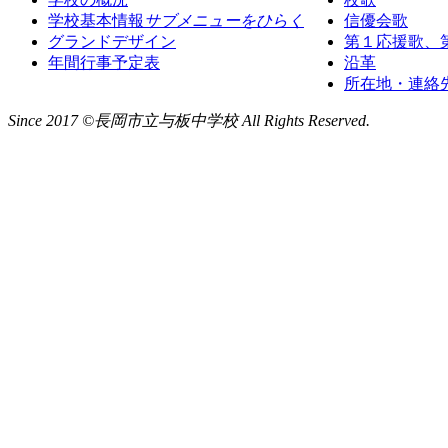
学校基本情報
サブメニューをひらく
信優会歌
グランドデザイン
第１応援歌、
年間行事予定表
沿革
所在地・連絡
Since 2017 ©長岡市立与板中学校 All Rights Reserved.