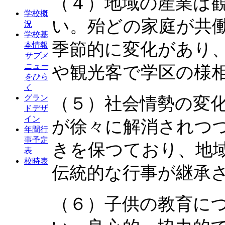
（４）地域の産業は
学校概
い。殆どの家庭が共
況
学校基
季節的に変化があり
本情報
サブメ
ニュー
や観光客で学区の様
をひら
く
グラン
（５）社会情勢の変
ドデザ
イン
が徐々に解消されつ
年間行
事予定
きを保つており、地
表
校時表
伝統的な行事が継承
（６）子供の教育に