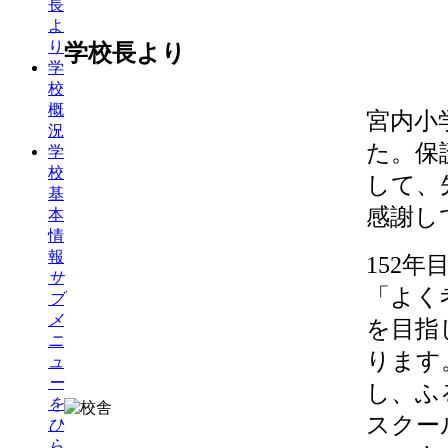
長
よ
り
学校長より
学
校
概
宮内小
況
た。保
学
校
して、
基
感謝し
本
情
報
152
サ
「よく
ブ
メ
を目指
ニ
ります
ュ
ー
し、ふ
を
スクール
ひ
ら