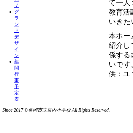
て一人
く
教育活
グ
ラ
いきた
ン
ド
本ホー
デ
ザ
紹介し
イ
係する
ン
年
いです
間
供：ユ
行
事
予
定
表
Since 2017 ©長岡市立宮内小学校 All Rights Reserved.