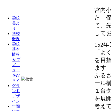
宮内小
た。
学校
長よ
て、
り
して
学校
概況
152
学校
基本
「よく
情報
を目
サブ
メニ
ます
ュー
ふるさ
をひ
らく
ール構
グラ
１台
ンド
デザ
を展
イン
考え
年間