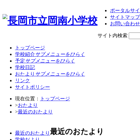
ポータルサイ
サイトマップ
お問い合わせ
サイト内検索
トップページ
学校紹介
サブメニューをひらく
予定
サブメニューをひらく
学校日記
おたより
サブメニューをひらく
リンク
サイトポリシー
現在位置：
トップページ
>
おたより
>
最近のおたより
最近のおたより
最近のおたより
学校だより