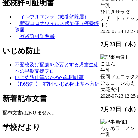
登校許可証明書
牛乳
ひじきサラダ
インフルエンザ（療養解除届）
デザート（アッ
新型コロナウィルス感染症（療養解
ト）
除届）
2026-07-24 12:2
登校許可証明書
7月23日（木
いじめ防止
ごはん
不登校及び配慮を必要とする児童生徒
牛乳
への早期支援フロー
長岡フェニック
いじめ防止等のための年間計画
ごまコーンあ
【R6改訂】岡南小いじめ防止基本方針
大花火汁
2026-07-23 12:2
新着配布文書
7月22日（水
配布文書はありません。
学校だより
わかめラーメン
牛乳