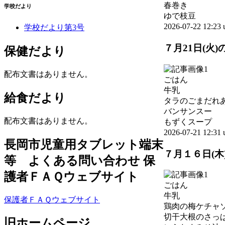
春巻き
学校だより
ゆで枝豆
2026-07-22 12:2
学校だより第3号
７月21日(火)
保健だより
配布文書はありません。
ごはん
牛乳
給食だより
タラのごまだれ
バンサンスー
配布文書はありません。
もずくスープ
2026-07-21 12:3
長岡市児童用タブレット端末
７月１６日(木
等 よくある問い合わせ 保
護者ＦＡＱウェブサイト
ごはん
牛乳
保護者ＦＡＱウェブサイト
鶏肉の梅ケチャ
切干大根のさっ
旧ホームページ