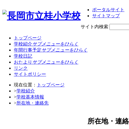
ポータルサイト
サイトマップ
サイト内検索
トップページ
学校紹介
サブメニューをひらく
年間行事予定
サブメニューをひらく
学校日記
おたより
サブメニューをひらく
リンク
サイトポリシー
現在位置：
トップページ
>
学校紹介
>
学校基本情報
>
所在地・連絡先
所在地・連絡