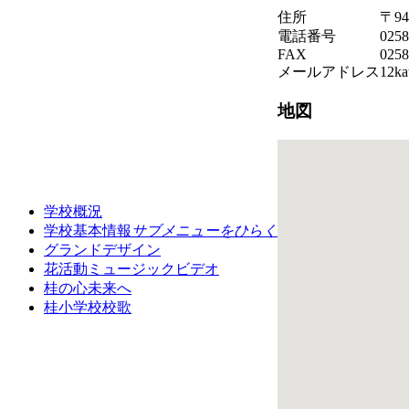
住所
〒9
電話番号
0258
FAX
0258
メールアドレス
12ka
地図
学校概況
学校基本情報
サブメニューをひらく
グランドデザイン
花活動ミュージックビデオ
桂の心未来へ
桂小学校校歌