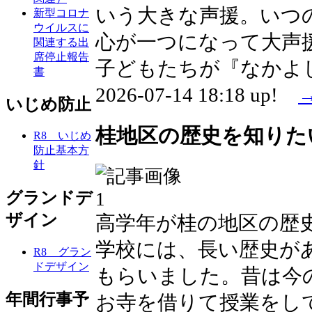
いう大きな声援。いつ
新型コロナ
ウイルスに
心が一つになって大声
関連する出
席停止報告
子どもたちが『なかよ
書
2026-07-14 18:18 up!
いじめ防止
桂地区の歴史を知りた
R8 いじめ
防止基本方
針
グランドデ
ザイン
高学年が桂の地区の歴
学校には、長い歴史が
R8 グラン
ドデザイン
もらいました。昔は今
年間行事予
お寺を借りて授業をし