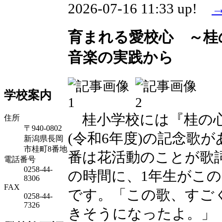
2026-07-16 11:33 up!
育まれる愛校心 ～桂
音楽の実践から
学校案内
桂小学校には『桂の心
住所
〒940-0802
(令和6年度)の記念歌
新潟県長岡
市桂町8番地
番は花活動のことが歌
電話番号
0258-44-
の時間に、1年生がこ
8306
FAX
です。「この歌、すご
0258-44-
7326
きそうになったよ。」