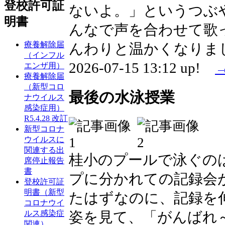
登校許可証
ないよ。」というつぶ
明書
んなで声を合わせて歌
療養解除届
んわりと温かくなりま
（インフル
2026-07-15 13:12 up!
エンザ用）
療養解除届
（新型コロ
最後の水泳授業
ナウイルス
感染症用）
R5.4.28 改訂
新型コロナ
ウイルスに
関連する出
桂小のプールで泳ぐの
席停止報告
書
プに分かれての記録会
登校許可証
明書（新型
たはずなのに、記録を
コロナウイ
ルス感染症
姿を見て、「がんばれ
関連）