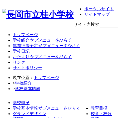
ポータルサイト
サイトマップ
サイト内検索
トップページ
学校紹介
サブメニューをひらく
年間行事予定
サブメニューをひらく
学校日記
おたより
サブメニューをひらく
リンク
サイトポリシー
現在位置：
トップページ
>
学校紹介
>
学校基本情報
学校概況
学校基本情報
サブメニューをひらく
教育目標
グランドデザイン
校章・校歌