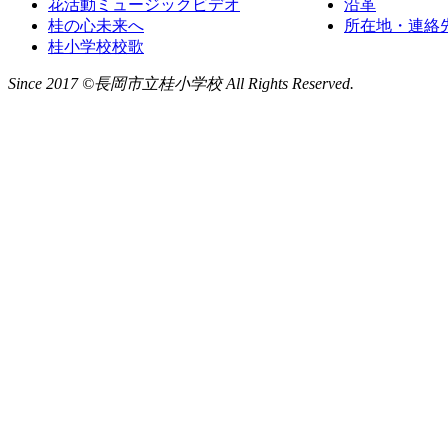
花活動ミュージックビデオ
沿革
桂の心未来へ
所在地・連絡
桂小学校校歌
Since 2017 ©長岡市立桂小学校 All Rights Reserved.