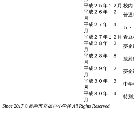
平成２５年１２月
校内
平成２６年 ２
普通
月
平成２７年 ４
５・
月
平成２７年１２月
肴豆
平成２８年 ２
夢企
月
平成２８年 ８
放射
月
平成２９年 ２
夢企
月
平成３０年 ３
中学
月
平成３０年 ４
特別
月
Since 2017 ©長岡市立福戸小学校 All Rights Reserved.