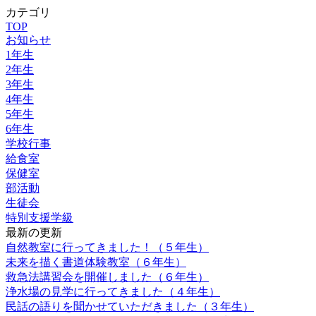
カテゴリ
TOP
お知らせ
1年生
2年生
3年生
4年生
5年生
6年生
学校行事
給食室
保健室
部活動
生徒会
特別支援学級
最新の更新
自然教室に行ってきました！（５年生）
未来を描く書道体験教室（６年生）
救急法講習会を開催しました（６年生）
浄水場の見学に行ってきました（４年生）
民話の語りを聞かせていただきました（３年生）