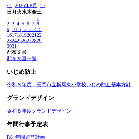
<<
2026年8月
>>
日
月
火
水
木
金
土
1
2
3
4
5
6
7
8
9
10
11
12
13
14
15
16
17
18
19
20
21
22
針
23
24
25
26
27
28
29
30
31
配布文書
配布文書一覧
いじめ防止
令和８年度 長岡市立栃尾東小学校いじめ防止基本方針
グランドデザイン
令和８年度グランドデザイン
年間行事予定表
R8_年間運営計画