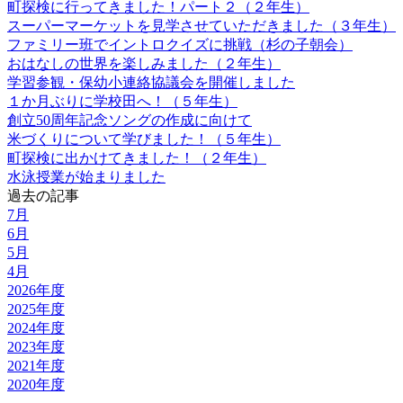
町探検に行ってきました！パート２（２年生）
スーパーマーケットを見学させていただきました（３年生）
ファミリー班でイントロクイズに挑戦（杉の子朝会）
おはなしの世界を楽しみました（２年生）
学習参観・保幼小連絡協議会を開催しました
１か月ぶりに学校田へ！（５年生）
創立50周年記念ソングの作成に向けて
米づくりについて学びました！（５年生）
町探検に出かけてきました！（２年生）
水泳授業が始まりました
過去の記事
7月
6月
5月
4月
2026年度
2025年度
2024年度
2023年度
2021年度
2020年度