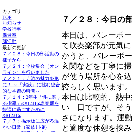
カテゴリ
TOP
７／２８：今日の
お知らせ
学校行事
本日は、バレーボ
保健室
部活動
て吹奏楽部が元気に
最新の更新
７／２８：今日の部活動の
かうと、バレーボー
様子から
玄関などを丁寧に
７／２４：全校集会（オン
ライン）を行いました
が使う場所を心を込
７／２１：寺泊の魅力を形
に！ ～「実践」に挑む総合
誇らしく思います
的な学習の時間～
本日は比較的、熱中
７／１４：2年生「性に関す
る指導」&#12316;思春期を
い一日ですが、そ
快適に過ごすために
&#12316;
さになります。運
７／７：掲示板に広がる温
と適度な休憩を挟み
かい日常（家族川柳）