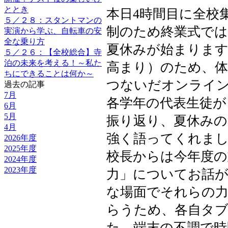
ととき
本日4時間目に全校
５／２８：スタントマンの
制のため終業式で
実演から学ぶ、自転車の安
全な乗り方
夏休みが始まります
５／２６：【全校総合】寺
泊の未来を考える！～私た
高まり）のため、
ちにできることは何か～
つないだオンライ
過去の記事
7月
各学年の代表生徒が
6月
5月
振り返り、夏休みの
4月
強く語ってくれま
2026年度
2025年度
校長からは今年度の
2024年度
2023年度
力」についてお話
な場面でそれらの
らうため、各自タ
た。端末の不調で時