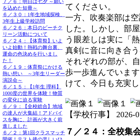
７／６：明日は七夕 ～願い
てください。
を込めた短冊～
６／３０：1年生地域探検、
一方、吹奏楽部は空
3年生上級学校訪問
した。しかし、部屋
６／２６：本日のビーチク
リーン活動について
う眼差しは実に「熱
６／２４：【体育祭】いよ
いよ始動！熱戦の舞台裏、
真剣に音に向き合う
運命の色決めを行いまし
それぞれの部が、
た！
６／１９：体育祭にかける
歩一歩進んでいます
熱い想い ～3年生リーダー
演説会～
けて、今日も充実
６／１５：【1年生 理科】
1000度の世界を体験！物質
の変化に迫る実験
６／９：【全校総合】地域
【学校行事】 2026-07-2
の達人が大集結！アドバイ
スを胸に、計画が大きく前
進しました
７／２４：全校集
６／２：第1回クラスマッチ
開催！テスト後の楽しいひ