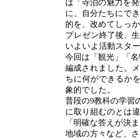
は「寺泊の魅力を発
に、自分たちにで
的を、改めてしっ
プレゼン終了後、
いよいよ活動スタ
今回は「観光」「名
編成されました。メ
ちに何ができるか
象的でした。
普段の9教科の学習
に取り組むのとは違
「明確な答えが決
地域の方々など、