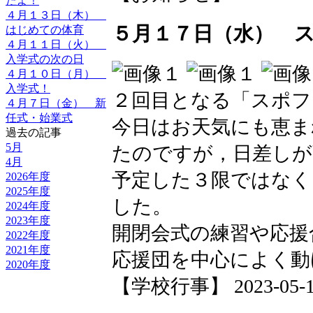
たよ！
４月１３日（木）
５月１７日（水） 
はじめての体育
４月１１日（火）
入学式の次の日
４月１０日（月）
入学式！
２回目となる「スポフ
４月７日（金） 新
任式・始業式
今日はお天気にも恵ま
過去の記事
5月
たのですが，日差しが
4月
予定した３限ではなく
2026年度
2025年度
した。
2024年度
2023年度
開閉会式の練習や応援
2022年度
2021年度
応援団を中心によく動
2020年度
【学校行事】 2023-05-18 