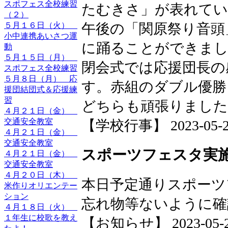
スポフェス全校練習
たむきさ」が表れてい
（２）
５月１６日（火）
午後の「関原祭り音頭
小中連携あいさつ運
に踊ることができま
動
５月１５日（月）
閉会式では応援団長の
スポフェス全校練習
５月８日（月） 応
す。赤組のダブル優勝
援団結団式＆応援練
習
どちらも頑張りました
４月２１日（金）
交通安全教室
【学校行事】 2023-05-20 
４月２１日（金）
交通安全教室
スポーツフェスタ実
４月２１日（金）
交通安全教室
４月２０日（木）
本日予定通りスポーツ
米作りオリエンテー
ション
忘れ物等ないように確
４月１８日（火）
１年生に校歌を教え
【お知らせ】 2023-05-20 