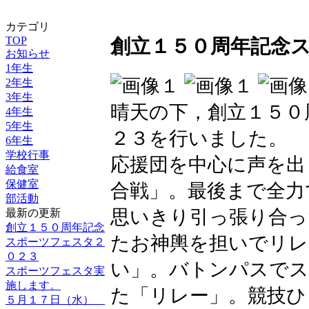
カテゴリ
TOP
創立１５０周年記念
お知らせ
1年生
2年生
3年生
晴天の下，創立１５０
4年生
5年生
２３を行いました。
6年生
学校行事
応援団を中心に声を出
給食室
保健室
合戦」。最後まで全力
部活動
思いきり引っ張り合っ
最新の更新
創立１５０周年記念
たお神輿を担いでリレ
スポーツフェスタ２
０２３
い」。バトンパスでス
スポーツフェスタ実
施します。
た「リレー」。競技ひ
５月１７日（水）