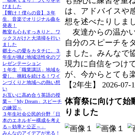
も熱心に練習を重
「栃尾てまり」づくりを学
びました
は、アドバイスや
【響け！僕らの音】３年
生、音楽でオリジナル曲を
想を述べたりしま
発表！
友達からの温かい
教室も心もすっきりと。ワ
ックスがけと大清掃を行い
自分のスピーチを
ました
郷土への愛をカタチに。３
ました。みんなで
年生が挑む地域活性化のプ
現力に自信をつけ
レゼンテーション
１年生「職業講話」地域を
が、今からとても
愛し、挑戦を続ける！ワイ
ンづくりと地域への熱い想
【2年生】 2026-07-14 
い
お互いに高め合う英語の授
体育祭に向けて始
業～「My Dream」スピーチ
の練習～
りました
３年生社会公民的分野「日
本のエネルギー構成を考え
る～効率と公正～」
みんなのアイデアが光る！