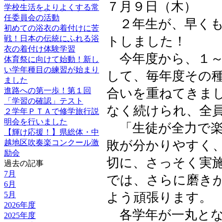
７月９日（木）
学校生活をよりよくする常
任委員会の活動
２年生が、早くも
初めての浴衣の着付けに苦
トしました！
戦！日本の伝統にふれる浴
衣の着付け体験学習
今年度から、１～
体育祭に向けて始動！新し
い学年種目の練習が始まり
して、毎年度その
ました
合いを重ねてきま
進路への第一歩！第１回
「学習の確認」テスト
なく続けられ、全
２学年ＰＴＡで修学旅行説
明会を行いました
「生徒が全力で楽
【輝け応援！】県総体・中
敗が分かりやすく
越地区吹奏楽コンクール激
励会
切に、さっそく実
過去の記事
7月
では、さらに磨き
6月
よう頑張ります。
5月
2026年度
各学年が一丸とな
2025年度