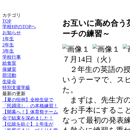
カテゴリ
TOP
お互いに高め合う英
学校HPのTOPへ
ーチの練習～
お知らせ
1年生
2年生
3年生
学校行事
７月14日（火）
給食室
２年生の英語の授業
保健室
部活動
いうテーマで、ス
生徒会
特別支援学級
た。
最新の更新
まずは、先生方の
【夏の恒例】全校生徒で
「民踊流し」の本格練習！
をお手本にするこ
【開幕へ！】体育祭チーム
会で結束を深めました！
なって最初の発表
【伝統を紡ぐ】１年生が