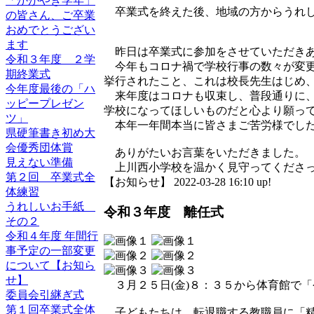
「かがやき学年」
卒業式を終えた後、地域の方からうれし
の皆さん、ご卒業
おめでとうござい
ます
昨日は卒業式に参加をさせていただきあ
令和３年度 ２学
今年もコロナ禍で学校行事の数々が変更
期終業式
挙行されたこと、これは校長先生はじめ
今年度最後の「ハ
来年度はコロナも収束し、普段通りに、
ッピープレゼン
学校になってほしいものだと心より願っ
ツ」
本年一年間本当に皆さまご苦労様でした
県硬筆書き初め大
会優秀団体賞
ありがたいお言葉をいただきました。
見えない準備
上川西小学校を温かく見守ってくださっ
第２回 卒業式全
【お知らせ】 2022-03-28 16:10 up!
体練習
うれしいお手紙
令和３年度 離任式
その２
令和４年度 年間行
事予定の一部変更
について【お知ら
せ】
３月２５日(金)８：３５から体育館で
委員会引継ぎ式
第１回卒業式全体
子どもたちは、転退職する教職員に「精