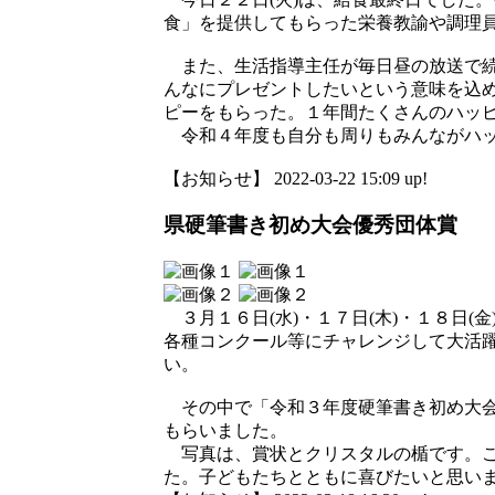
食」を提供してもらった栄養教諭や調理
また、生活指導主任が毎日昼の放送で続
んなにプレゼントしたいという意味を込
ピーをもらった。１年間たくさんのハッ
令和４年度も自分も周りもみんながハッ
【お知らせ】 2022-03-22 15:09 up!
県硬筆書き初め大会優秀団体賞
３月１６日(水)・１７日(木)・１８日
各種コンクール等にチャレンジして大活躍
い。
その中で「令和３年度硬筆書き初め大会
もらいました。
写真は、賞状とクリスタルの楯です。こ
た。子どもたちとともに喜びたいと思い