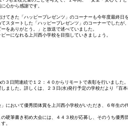
員に心から感謝です。
けてきた「ハッピープレゼンツ」のコーナーも今年度最終日
めてスタートした「ハッピープレゼンツ」のコーナーでしたが
ピーをありがとう。」と放送で述べていました。
ピーになれる上川西小学校を目指していきましょう。
(金)の３日間連続で１２：４０からリモートで表彰を行いました
しました。詳しくは、２３日(水)発行予定の学校だより『百
」において優秀団体賞を上川西小学校がいただき、６年生の
の硬筆書き初め大会には、４４３校が応募し、そのうち優秀
ます。