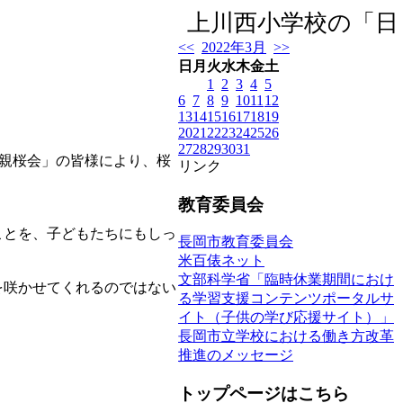
上川西小学校の「日記
<<
2022年3月
>>
日
月
火
水
木
金
土
1
2
3
4
5
6
7
8
9
10
11
12
13
14
15
16
17
18
19
20
21
22
23
24
25
26
27
28
29
30
31
親桜会」の皆様により、桜
リンク
教育委員会
ことを、子どもたちにもしっ
長岡市教育委員会
米百俵ネット
文部科学省「臨時休業期間におけ
を咲かせてくれるのではない
る学習支援コンテンツポータルサ
イト（子供の学び応援サイト）」
長岡市立学校における働き方改革
推進のメッセージ
トップページはこちら