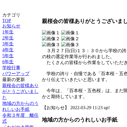
カテゴリ
親桜会の皆様ありがとうございま
TOP
お知らせ
1年生
2年生
3年生
4年生
３月２７日(日)１３：３０から学校の
5年生
の枝の選定作業等が行われました。
6年生
たくさんの皆様から作業をしていただき
学校行事
パワーアップ
学校の誇り・自慢である「百本桜・五色
最新の更新
かり伝えていきたいと思います。
親桜会の皆様あり
今年は、「百本桜・五色桜」は、まだ開
がとうございまし
かと期待しています。
た
地域の方からのう
【お知らせ】 2022-03-29 11:23 up!
れしいお手紙
令和３年度 離任
地域の方からのうれしいお手紙
式