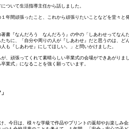
方について生活指導主任から話しました。
１年間頑張ったこと、これから頑張りたいことなどを堂々と
著書『なんだろう なんだろう』の中の「しあわせってなん
もたちに、「自分や周りの人が『しあわせ』だと思うのは、ど
の人も『しあわせ』にしてほしい。」と問いかけました。
が、頑張ってくれて素晴らしい卒業式の会場ができあがりま
る卒業式」になることを強く願っています。
ツ」
向け、今日は、様々な学級で作品やプリントの返却やお楽しみ会
。いつも全校児童のことを考えて、１年間、「安全・安心で子ど