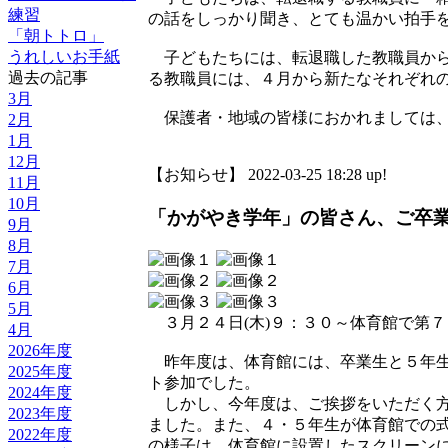
練習
の話をしっかり聞き、とても温かい拍手
「朝トトロ」
うれしいお手紙
子どもたちには、転退職した教職員から
過去の記事
る教職員には、４月から新たなそれぞれ
3月
保護者・地域の皆様におかれましては、
2月
1月
12月
【お知らせ】 2022-03-25 18:28 up!
11月
10月
「かがやき学年」の皆さん、ご卒
9月
8月
7月
6月
5月
３月２４日(木)９：３０～体育館で第
4月
2026年度
昨年度は、体育館には、卒業生と５年生
2025年度
ト参加でした。
2024年度
しかし、今年度は、ご挨拶をいただく方
2023年度
ました。また、４・５年生が体育館での
2022年度
の様子は、体育館に設置したスクリーン