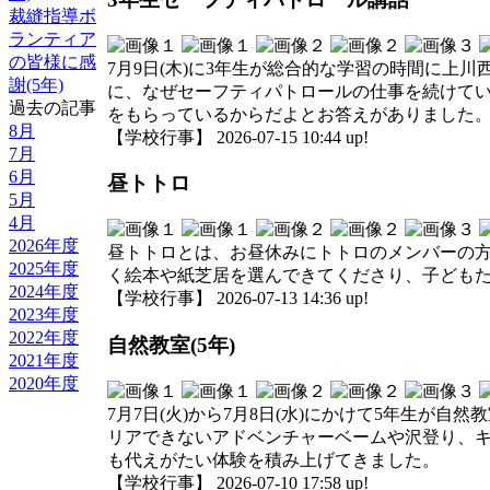
裁縫指導ボ
ランティア
の皆様に感
7月9日(木)に3年生が総合的な学習の時間に
謝(5年)
に、なぜセーフティパトロールの仕事を続けて
過去の記事
をもらっているからだよとお答えがありました。
8月
【学校行事】 2026-07-15 10:44 up!
7月
6月
昼トトロ
5月
4月
2026年度
昼トトロとは、お昼休みにトトロのメンバーの方
2025年度
く絵本や紙芝居を選んできてくださり、子ども
2024年度
【学校行事】 2026-07-13 14:36 up!
2023年度
2022年度
自然教室(5年)
2021年度
2020年度
7月7日(火)から7月8日(水)にかけて5年生
リアできないアドベンチャーベームや沢登り、キ
も代えがたい体験を積み上げてきました。
【学校行事】 2026-07-10 17:58 up!