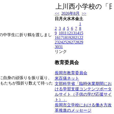
上川西小学校の「日記
<<
2026年8月
>>
日
月
火
水
木
金
土
1
2
3
4
5
6
7
8
9
10
11
12
13
14
15
遣の中学生に折り鶴を渡しまし
16
17
18
19
20
21
22
23
24
25
26
27
28
29
30
31
リンク
教育委員会
長岡市教育委員会
でに自身の頑張りを振り返り、
米百俵ネット
どもたちが指折り数えて待った
文部科学省「臨時休業期間にお
ける学習支援コンテンツポータ
ルサイト（子供の学び応援サイ
ト）」
長岡市立学校における働き方改
革推進のメッセージ