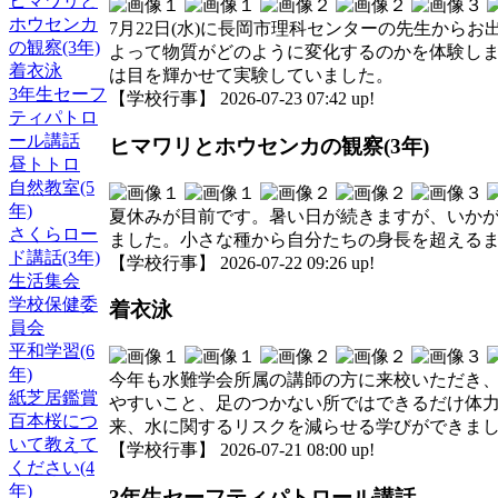
ヒマワリと
ホウセンカ
7月22日(水)に長岡市理科センターの先生から
の観察(3年)
よって物質がどのように変化するのかを体験し
着衣泳
は目を輝かせて実験していました。
3年生セーフ
【学校行事】 2026-07-23 07:42 up!
ティパトロ
ール講話
ヒマワリとホウセンカの観察(3年)
昼トトロ
自然教室(5
年)
夏休みが目前です。暑い日が続きますが、いか
さくらロー
ました。小さな種から自分たちの身長を超える
ド講話(3年)
【学校行事】 2026-07-22 09:26 up!
生活集会
学校保健委
着衣泳
員会
平和学習(6
年)
今年も水難学会所属の講師の方に来校いただき、
紙芝居鑑賞
やすいこと、足のつかない所ではできるだけ体
百本桜につ
来、水に関するリスクを減らせる学びができま
いて教えて
【学校行事】 2026-07-21 08:00 up!
ください(4
年)
3年生セーフティパトロール講話