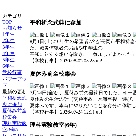
カテゴリ
平和祈念式典に参加
TOP
お知らせ
1年生
2年生
8月1日(土)に6年生の希望者7名が長岡市平和
3年生
た。戦災体験者のお話や中学生の
4年生
平和に対する想いを聞き、「参加してよかった
5年生
【学校行事】 2026-08-05 08:28 up!
6年生
学校行事
夏休み前全校集会
パワーアッ
プ
最新の更新
7月24日(金)は、夏休み前の最終日でした。朝
平和祈念式
夏休みの生活の話（交通事故、水難事後、遊び、
典に参加
夏休みです。本当にやりたいことを存分に体験
夏休み前全
【学校行事】 2026-07-24 12:11 up!
校集会
理科実験教
理科実験教室(6年)
室(6年)