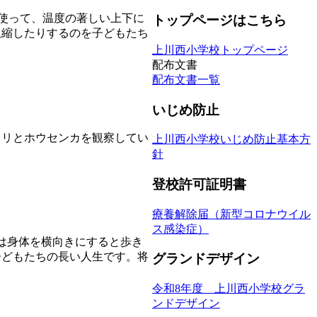
を使って、温度の著しい上下に
トップページはこちら
収縮したりするのを子どもたち
上川西小学校トップページ
配布文書
配布文書一覧
いじめ防止
ワリとホウセンカを観察してい
上川西小学校いじめ防止基本方
針
登校許可証明書
療養解除届（新型コロナウイル
ス感染症）
は身体を横向きにすると歩き
子どもたちの長い人生です。将
グランドデザイン
令和8年度 上川西小学校グラ
ンドデザイン