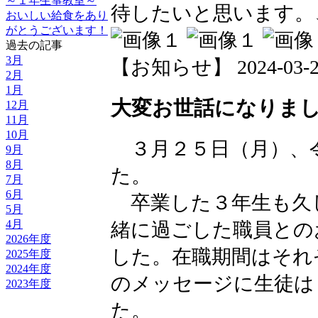
～１年生箏教室～
待したいと思います。
おいしい給食をあり
がとうございます！
過去の記事
3月
【お知らせ】 2024-03-27 
2月
1月
大変お世話になりま
12月
11月
10月
３月２５日（月）、
9月
8月
た。
7月
6月
卒業した３年生も久
5月
4月
緒に過ごした職員との
2026年度
した。在職期間はそれ
2025年度
2024年度
のメッセージに生徒は
2023年度
た。