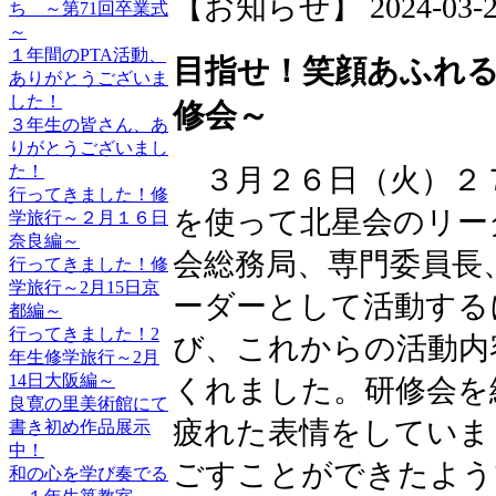
【お知らせ】 2024-03-29 
ち ～第71回卒業式
～
１年間のPTA活動、
目指せ！笑顔あふれ
ありがとうございま
した！
修会～
３年生の皆さん、あ
りがとうございまし
た！
３月２６日（火）２
行ってきました！修
を使って北星会のリー
学旅行～２月１６日
奈良編～
会総務局、専門委員長
行ってきました！修
学旅行～2月15日京
ーダーとして活動する
都編～
行ってきました！2
び、これからの活動内
年生修学旅行～2月
14日大阪編～
くれました。研修会を
良寛の里美術館にて
疲れた表情をしていま
書き初め作品展示
中！
ごすことができたよう
和の心を学び奏でる