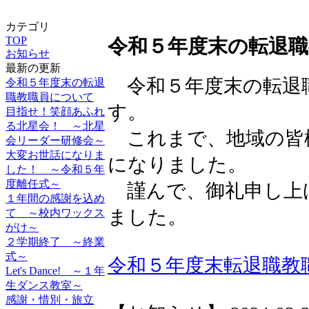
カテゴリ
TOP
令和５年度末の転退
お知らせ
最新の更新
令和５年度末の転退
令和５年度末の転退
職教職員について
す。
目指せ！笑顔あふれ
る北星会！ ～北星
これまで、地域の皆
会リーダー研修会～
大変お世話になりま
になりました。
した！ ～令和５年
度離任式～
謹んで、御礼申し上
１年間の感謝を込め
ました。
て ～校内ワックス
がけ～
２学期終了 ～終業
式～
令和５年度末転退職教
Let's Dance! ～１年
生ダンス教室～
感謝・惜別・旅立