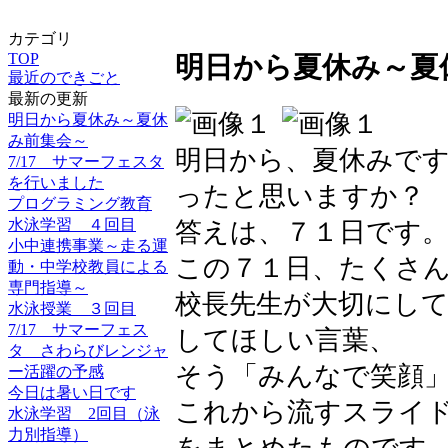
カテゴリ
TOP
明日から夏休み～夏
最近のできごと
最新の更新
明日から夏休み～夏休
み前集会～
明日から、夏休みで
7/17 サマーフェスタ
を行いました
ったと思いますか？
プログラミング教育
水泳学習 ４回目
答えは、７１日です
小中連携事業～走る運
この７１日、たくさ
動・中学校教員による
専門指導～
校長先生が大切にし
水泳授業 ３回目
7/17 サマーフェス
してほしい言葉、
タ さわらびレンジャ
そう「みんなで笑顔
ー活躍の予感
今日は暑い日です
これから流すスライ
水泳学習 2回目（泳
力別指導）