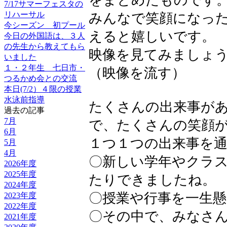
をまとめたものです
7/17サマーフェスタの
リハーサル
みんなで笑顔になっ
今シーズン 初プール
えると嬉しいです。
今日の外国語は、３人
の先生から教えてもら
映像を見てみましょ
いました
１・２年生 七日市・
（映像を流す）
つるかめ会との交流
本日(7/2）４限の授業
水泳前指導
たくさんの出来事が
過去の記事
7月
で、たくさんの笑顔
6月
１つ１つの出来事を
5月
4月
〇新しい学年やクラ
2026年度
2025年度
たりできましたね。
2024年度
〇授業や行事を一生
2023年度
2022年度
〇その中で、みなさ
2021年度