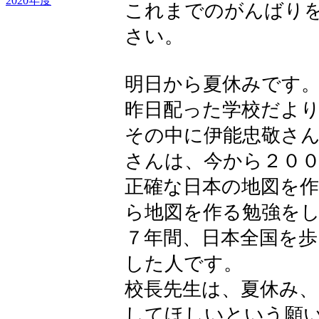
2020年度
これまでのがんばり
さい。
明日から夏休みです
昨日配った学校だよ
その中に伊能忠敬さ
さんは、今から２０
正確な日本の地図を
ら地図を作る勉強を
７年間、日本全国を
した人です。
校長先生は、夏休み
してほしいという願