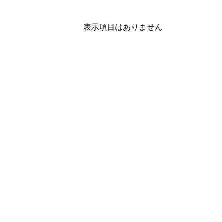
表示項目はありません