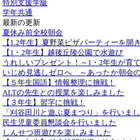
特別支援学級
学年共通
最新の更新
夏休み前全校朝会
【1.2年生】夏野菜ピザパーティーを開
【1・2年生】越後丘陵公園で水遊び
うれしいプレゼント！～1・2年生が育
いじめ見逃しゼロへ ～あったか朝会
【５年生国語】情報整理に挑戦！
ALTの先生との授業を楽しみました
【３年生】習字に挑戦！
「刈谷田川と遊ぶ夏まつり」を行いま
民生児童委員懇談会を行いました
しんせつ班遊びを楽しみました