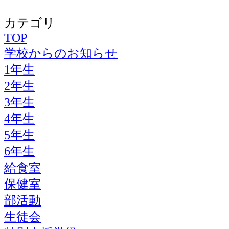
カテゴリ
TOP
学校からのお知らせ
1年生
2年生
3年生
4年生
5年生
6年生
給食室
保健室
部活動
生徒会