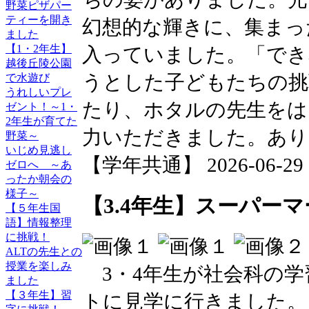
野菜ピザパー
ティーを開き
幻想的な輝きに、集まっ
ました
【1・2年生】
入っていました。「でき
越後丘陵公園
うとした子どもたちの挑
で水遊び
うれしいプレ
たり、ホタルの先生をは
ゼント！～1・
2年生が育てた
力いただきました。あり
野菜～
いじめ見逃し
【学年共通】 2026-06-29 15
ゼロへ ～あ
ったか朝会の
様子～
【3.4年生】スーパー
【５年生国
語】情報整理
に挑戦！
ALTの先生との
授業を楽しみ
3・4年生が社会科の学
ました
【３年生】習
トに見学に行きました。