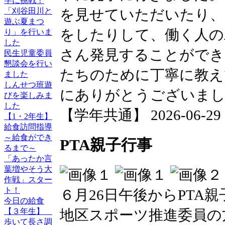
字に挑戦！
「刈谷田川と
を見せていただいたり、
遊ぶ夏まつ
をしたりして、働く人の
り」を行いま
した
さん発見することができ
民生児童委員
懇談会を行い
たちのために丁寧に教え
ました
しんせつ班遊
にありがとうございま
びを楽しみま
した
【学年共通】 2026-06-29 15
【1・2年生】
給食訪問指導
～給食ができ
PTA親子行事
るまで～
「あったか言
葉増やそう大
作戦」スター
ト！
６月26日午後からPTA
今日の給食
地区スポーツ推進委員の
【３年生】
歩いて長さ調