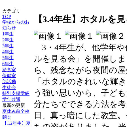
カテゴリ
TOP
【3.4年生】ホタルを
学校からのお
知らせ
1年生
2年生
3・4年生が、他学年や
3年生
4年生
ルを見る会」を開催しま
5年生
6年生
ら、残念ながら夜間の屋
給食室
保健室
「ホタルのきれいな輝き
部活動
生徒会
う強い思いから、子ども
特別支援学級
学年共通
分たちでできる方法を考
最新の更新
夏休み前全校
日、真っ暗にした教室。
朝会
【1.2年生】夏
ちの姿がありました。光