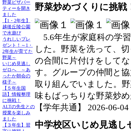
野菜ピザパー
野菜炒めづくりに挑戦！
ティーを開き
ました
【1・2年生】
越後丘陵公園
で水遊び
5.6年生が家庭科の学
うれしいプレ
ゼント！～1・
した。野菜を洗って、切
2年生が育てた
野菜～
の合間に片付けをしてな
いじめ見逃し
ゼロへ ～あ
す。グループの仲間と協
ったか朝会の
取り組んでいました。野
様子～
【５年生国
味もばっちりな野菜炒め
語】情報整理
に挑戦！
【学年共通】 2026-06-04 14
ALTの先生との
授業を楽しみ
ました
中学校区いじめ見逃し
【３年生】習