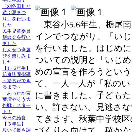
字に挑戦！
「刈谷田川と
遊ぶ夏まつ
り」を行いま
東谷小5.6年生、栃尾
した
民生児童委員
インでつながり、「いじ
懇談会を行い
ました
を行いました。はじめに
しんせつ班遊
びを楽しみま
ついての説明と「いじめ
した
【1・2年生】
めの宣言を作ろうという
給食訪問指導
～給食ができ
て、一人一人が「私のい
るまで～
に書きました。子どもた
「あったか言
葉増やそう大
い、許さない、見逃さな
作戦」スター
ト！
てきます。秋葉中学校区
今日の給食
【３年生】
づくりへ向けて、確かな
歩いて長さ調