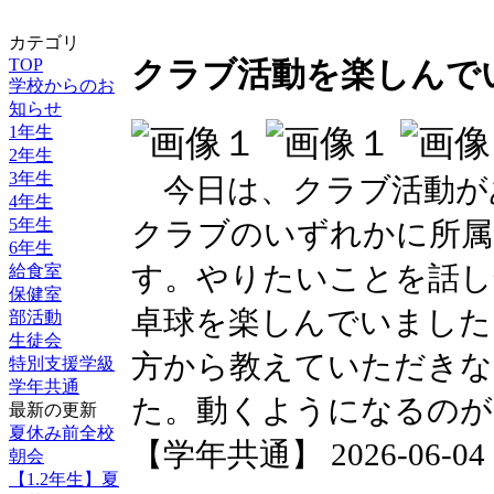
カテゴリ
TOP
クラブ活動を楽しんで
学校からのお
知らせ
1年生
2年生
3年生
今日は、クラブ活動が
4年生
5年生
クラブのいずれかに所属
6年生
す。やりたいことを話し
給食室
保健室
卓球を楽しんでいました
部活動
生徒会
方から教えていただきな
特別支援学級
学年共通
た。動くようになるのが
最新の更新
夏休み前全校
【学年共通】 2026-06-04 17
朝会
【1.2年生】夏