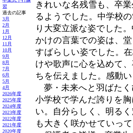
卒業式予行練
きれいな名残雪も、卒業
習
過去の記事
るようでした。中学校の
3月
2月
り大変立派な姿でした。
1月
12月
かけの言葉での姿は、堂
11月
すばらしい姿でした。在
10月
9月
けや歌声に心を込めて、
8月
7月
ちを伝えました。感動い
6月
5月
夢・未来へと羽ばたく
4月
2026年度
小学校で学んだ誇りを胸
2025年度
2024年度
い。自分らしく、明るく
2023年度
2022年度
も大きく咲かせていって
2021年度
2020年度