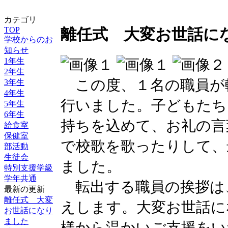
カテゴリ
TOP
離任式 大変お世話に
学校からのお
知らせ
1年生
2年生
この度、１名の職員が
3年生
4年生
行いました。子どもたち
5年生
6年生
持ちを込めて、お礼の言
給食室
保健室
で校歌を歌ったりして、
部活動
生徒会
ました。
特別支援学級
学年共通
転出する職員の挨拶は
最新の更新
離任式 大変
えします。大変お世話に
お世話になり
ました
様から温かいご支援をい