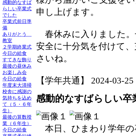
感動的なすば
らしい卒業式
申し上げます。
でした
卒業式前日準
備
春休みに入りました。
ありがとう
教室
安全に十分気を付けて、
２学期終業式
今日の給食
さいね。
すてきな飾り
最後の昼休み
お楽しみ会
【学年共通】 2024-03-25 10
今日の給食
年度末大清掃
校舎に感謝の
感動的なすばらしい卒
気持ちを込め
て（５・６年
生）
最後の算数授
業（６年生）
本日、ひまわり学年の
今日の給食