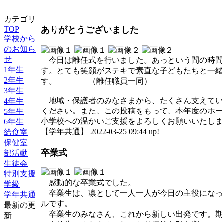
カテゴリ
TOP
ありがとうございました
学校から
のお知ら
せ
今日は離任式を行いました。あっという間の時間
1年生
す。とても笑顔がステキで素直な子どもたちと一
2年生
す。 （離任職員一同）
3年生
地域・保護者のみなさまから、たくさん支えてい
4年生
ください。また、この投稿をもって、本年度のホ
5年生
小学校への温かいご支援をよろしくお願いいたし
6年生
【学年共通】 2022-03-25 09:44 up!
給食室
保健室
卒業式
部活動
生徒会
特別支援
感動的な卒業式でした。
学級
卒業生は、凛として一人一人が今日の主役になっ
学年共通
ルです。
最新の更
卒業生のみなさん、これから新しい出発です。期
新