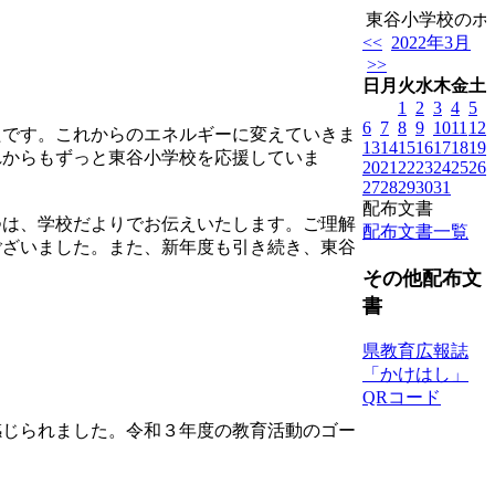
東谷小学校のホー
<<
2022年3月
>>
日
月
火
水
木
金
土
1
2
3
4
5
6
7
8
9
10
11
12
です。これからのエネルギーに変えていきま
13
14
15
16
17
18
19
れからもずっと東谷小学校を応援していま
20
21
22
23
24
25
26
27
28
29
30
31
配布文書
は、学校だよりでお伝えいたします。ご理解
配布文書一覧
ございました。また、新年度も引き続き、東谷
その他配布文
書
県教育広報誌
「かけはし」
QRコード
じられました。令和３年度の教育活動のゴー
。