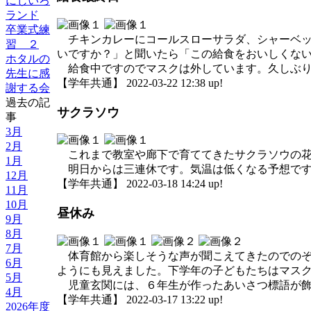
にじいろ
ランド
卒業式練
チキンカレーにコールスローサラダ、シャーベッ
習 ２
いですか？」と聞いたら「この給食をおいしくな
ホタルの
給食中ですのでマスクは外しています。久しぶり
先生に感
【学年共通】 2022-03-22 12:38 up!
謝する会
過去の記
サクラソウ
事
3月
2月
これまで教室や廊下で育ててきたサクラソウの花
1月
明日からは三連休です。気温は低くなる予想です
12月
【学年共通】 2022-03-18 14:24 up!
11月
10月
昼休み
9月
8月
7月
体育館から楽しそうな声が聞こえてきたのでのぞ
6月
ようにも見えました。下学年の子どもたちはマス
5月
児童玄関には、６年生が作ったあいさつ標語が飾
4月
【学年共通】 2022-03-17 13:22 up!
2026年度