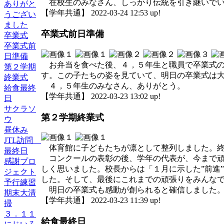
在校生のみなさん、しっかり伝統を引き継いでい
ありがと
【学年共通】 2022-03-24 12:53 up!
うござい
ました
卒業式前日準備
卒業式
卒業式前
日準備
お弁当を食べた後、４，５年生と職員で卒業式の
第２学期
す。この子たちの姿を見ていて、明日の卒業式は
終業式
４，５年生のみなさん、ありがとう。
給食最終
【学年共通】 2022-03-23 13:02 up!
日
サクラソ
第２学期終業式
ウ
昼休み
JTL訪問
体育館に子どもたちが凛として整列しました。終
最終日
コンクールの表彰の後、学年の代表が、今まで頑
感謝プロ
しく思いました。校長からは「１月に示した”前進
ジェクト
した。そして、最後にこれまでの頑張りをみんな
予行練習
明日の卒業式も感動が創られると確信しました
期末大清
【学年共通】 2022-03-23 11:39 up!
掃
３．１１
給食最終日