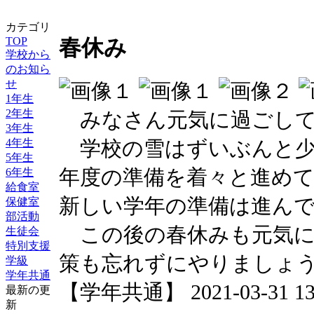
カテゴリ
TOP
春休み
学校から
のお知ら
せ
1年生
2年生
みなさん元気に過ごして
3年生
学校の雪はずいぶんと少
4年生
5年生
年度の準備を着々と進め
6年生
給食室
新しい学年の準備は進ん
保健室
部活動
この後の春休みも元気に
生徒会
特別支援
策も忘れずにやりましょ
学級
学年共通
【学年共通】 2021-03-31 13:
最新の更
新