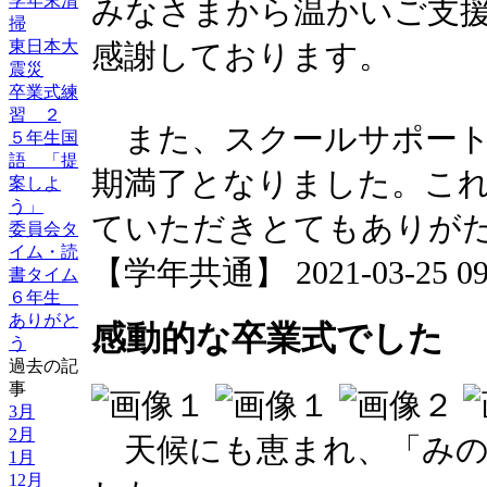
学年末清
みなさまから温かいご支
掃
東日本大
感謝しております。
震災
卒業式練
習 ２
また、スクールサポート
５年生国
語 「提
期満了となりました。こ
案しよ
う」
ていただきとてもありが
委員会タ
イム・読
【学年共通】 2021-03-25 09:
書タイム
６年生
ありがと
感動的な卒業式でした
う
過去の記
事
3月
2月
天候にも恵まれ、「みの
1月
12月