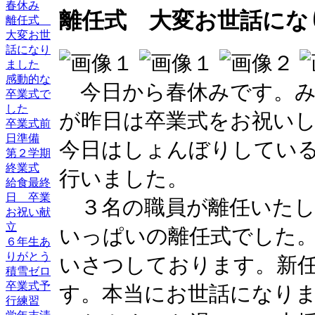
春休み
離任式 大変お世話にな
離任式
大変お世
話になり
ました
感動的な
今日から春休みです。み
卒業式で
した
が昨日は卒業式をお祝い
卒業式前
日準備
今日はしょんぼりしてい
第２学期
終業式
行いました。
給食最終
日 卒業
３名の職員が離任いたし
お祝い献
立
いっぱいの離任式でした
６年生あ
りがとう
いさつしております。新
積雪ゼロ
卒業式予
す。本当にお世話になり
行練習