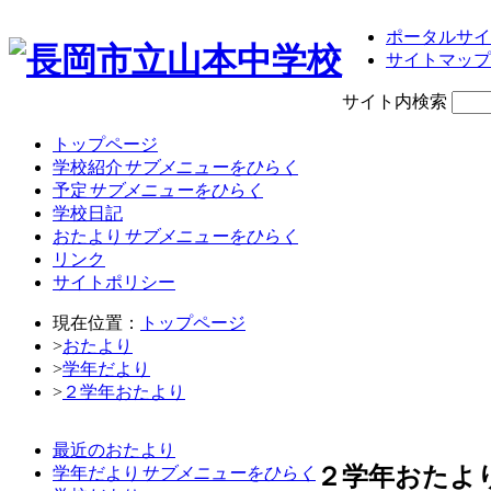
ポータルサイ
サイトマップ
サイト内検索
トップページ
学校紹介
サブメニューをひらく
予定
サブメニューをひらく
学校日記
おたより
サブメニューをひらく
リンク
サイトポリシー
現在位置：
トップページ
>
おたより
>
学年だより
>
２学年おたより
最近のおたより
２学年おたよ
学年だより
サブメニューをひらく