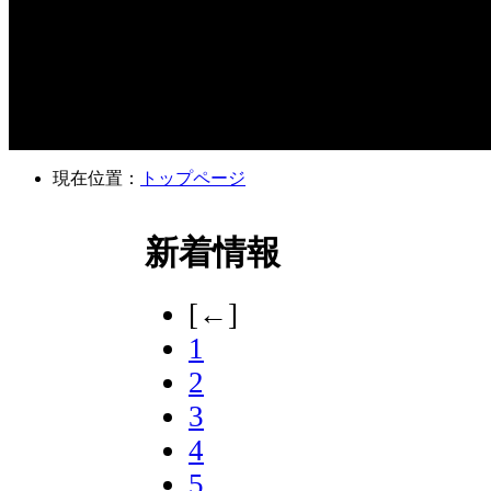
現在位置：
トップページ
新着情報
[←]
1
2
3
4
5