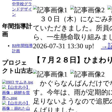
中学校グラ
ンドデザイ
ン
３０日（木）になごみ
年間指導計
ていただきました。所員
画
ら、一生懸命取り組みま
2026-07-31 13:30 up!
→
R8年間指導
計画
【７月２８日】ひまわ
プロジェ
クト山古志
かぐらなんばんだけで
す。今年は、雨が定期的
足りないようなので追肥
んばりました。