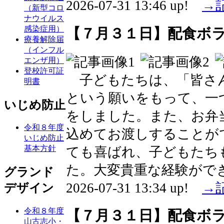
2026-07-31 13:46 up!
→
（新型コロ
ナウイルス
感染症用）
【７月３１日】配食ボ
療養解除届
（インフル
エンザ用）
登校許可証
子どもたちは、「皆さ
明書
という願いをもって、一
いじめ防止
をしました。また、お弁
令和８年度
込めてお渡しすることが
いじめ防止
基本方針
ても喜ばれ、子どもたち
た。大変貴重な経験がで
グランド
2026-07-31 13:34 up!
→
デザイン
令和８年度
【７月３１日】配食ボ
山古志小・