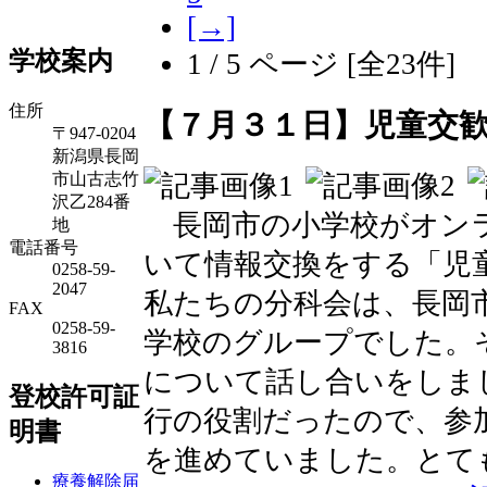
[→]
学校案内
1 / 5 ページ [全23件]
住所
【７月３１日】児童交
〒947-0204
新潟県長岡
市山古志竹
沢乙284番
長岡市の小学校がオン
地
電話番号
いて情報交換をする「児
0258-59-
2047
私たちの分科会は、長岡
FAX
0258-59-
学校のグループでした。
3816
について話し合いをしま
登校許可証
行の役割だったので、参
明書
を進めていました。とて
療養解除届