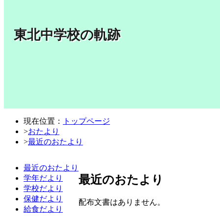
東北中学校の軌跡
現在位置：
トップページ
>
おたより
>
最近のおたより
最近のおたより
最近のおたより
学年だより
学校だより
保健だより
配布文書はありません。
給食だより