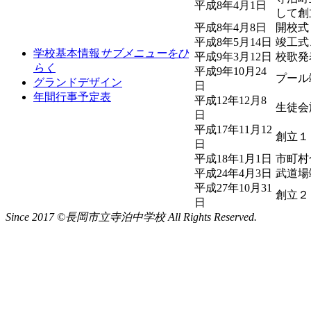
平成8年4月1日
して創
平成8年4月8日
開校式
平成8年5月14日
竣工式
学校基本情報
サブメニューをひ
平成9年3月12日
校歌発
らく
平成9年10月24
プール
グランドデザイン
日
年間行事予定表
平成12年12月8
生徒会
日
平成17年11月12
創立１
日
平成18年1月1日
市町村
平成24年4月3日
武道場
平成27年10月31
創立２
日
Since 2017 ©長岡市立寺泊中学校 All Rights Reserved.