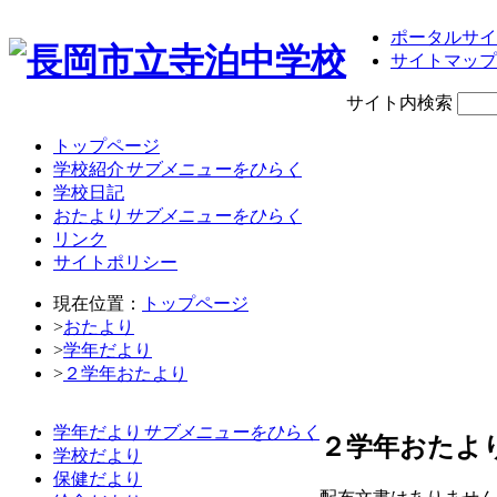
ポータルサイ
サイトマップ
サイト内検索
トップページ
学校紹介
サブメニューをひらく
学校日記
おたより
サブメニューをひらく
リンク
サイトポリシー
現在位置：
トップページ
>
おたより
>
学年だより
>
２学年おたより
学年だより
サブメニューをひらく
２学年おたよ
学校だより
保健だより