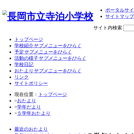
ポータルサイ
サイトマップ
サイト内検索
トップページ
学校紹介
サブメニューをひらく
予定
サブメニューをひらく
活動の様子
サブメニューをひらく
学校日記
おたより
サブメニューをひらく
リンク
サイトポリシー
現在位置：
トップページ
>
おたより
>
学年だより
>
５学年おたより
最近のおたより