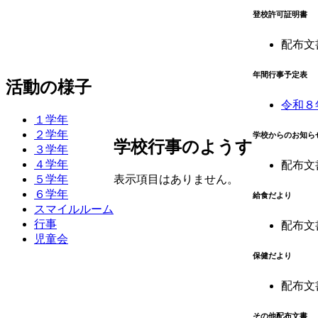
登校許可証明書
配布文
年間行事予定表
活動の様子
令和８
１学年
２学年
学校からのお知ら
学校行事のようす
３学年
４学年
配布文
５学年
表示項目はありません。
６学年
給食だより
スマイルルーム
行事
配布文
児童会
保健だより
配布文
その他配布文書