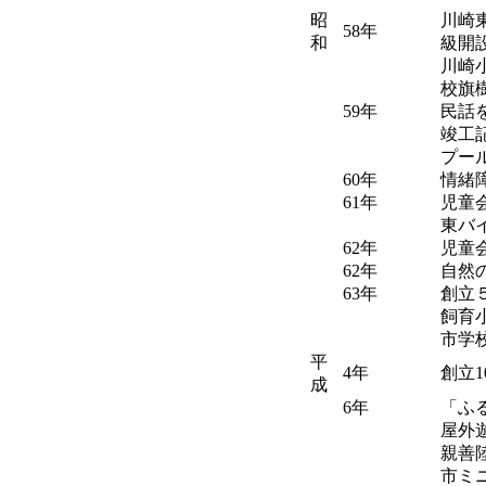
昭
川崎
58年
和
級開
川崎
校旗
59年
民話
竣工
プー
60年
情緒
61年
児童
東バ
62年
児童
62年
自然
63年
創立
飼育
市学
平
4年
創立
成
6年
「ふ
屋外
親善
市ミ