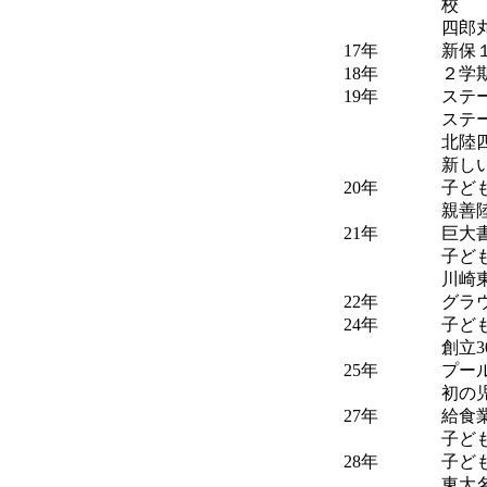
校
四郎
17年
新保
18年
２学
19年
ステ
ステ
北陸
新し
20年
子ど
親善
21年
巨大
子ど
川崎
22年
グラ
24年
子ど
創立
25年
プー
初の
27年
給食
子ど
28年
子ど
東大