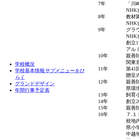
7年
「川
NHK
8年
教材
NH
9年
グラ
NH
創立
アル
10年
親善
関東
学校概況
11年
第4
学校基本情報
サブメニューをひ
贈呈
らく
12年
親善
グランドデザイン
県環
年間行事予定表
13年
飼育
14年
創立
15年
親善
16年
７.
校地
県小
中越地