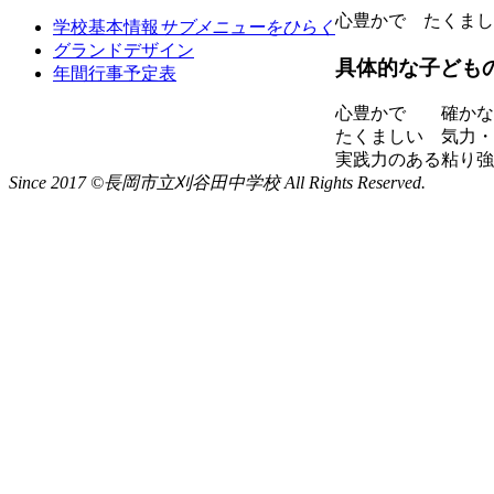
心豊かで たくまし
学校基本情報
サブメニューをひらく
グランドデザイン
具体的な子ども
年間行事予定表
心豊かで
確かな
たくましい
気力・
実践力のある
粘り強
Since 2017 ©長岡市立刈谷田中学校 All Rights Reserved.