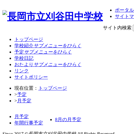
ポータル
サイトマ
サイト内検索
トップページ
学校紹介
サブメニューをひらく
予定
サブメニューをひらく
学校日記
おたより
サブメニューをひらく
リンク
サイトポリシー
現在位置：
トップページ
>
予定
>
月予定
月予定
8月の月予定
年間行事予定
Since 2017 ©長岡市立刈谷田中学校 All Rights Reserved.