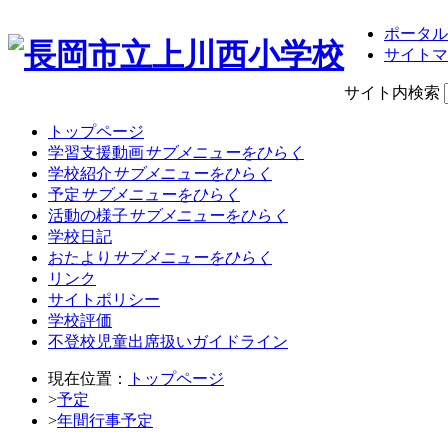
ポータル
サイトマ
サイト内検索
トップページ
学習支援動画
サブメニューをひらく
学校紹介
サブメニューをひらく
予定
サブメニューをひらく
活動の様子
サブメニューをひらく
学校日記
おたより
サブメニューをひらく
リンク
サイトポリシー
学校評価
不登校児童出席扱いガイドライン
現在位置：
トップページ
>
予定
>
年間行事予定