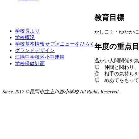
教育目標
学校長より
かしこく・ゆたかに
学校概況
学校基本情報
サブメニューをひらく
年度の重点
グランドデザイン
江陽中学校区小中連携
温かい人間関係を気
学校保健計画
◎ 仲間と関わり、
◎ 相手の気持ちを
◎ めあてをもって
Since 2017 ©長岡市立上川西小学校 All Rights Reserved.