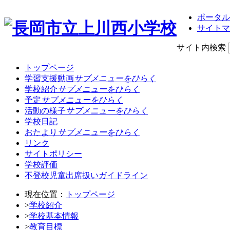
ポータル
サイトマ
サイト内検索
トップページ
学習支援動画
サブメニューをひらく
学校紹介
サブメニューをひらく
予定
サブメニューをひらく
活動の様子
サブメニューをひらく
学校日記
おたより
サブメニューをひらく
リンク
サイトポリシー
学校評価
不登校児童出席扱いガイドライン
現在位置：
トップページ
>
学校紹介
>
学校基本情報
>
教育目標