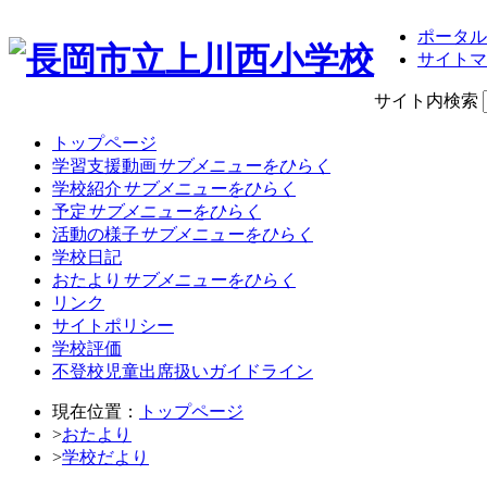
ポータル
サイトマ
サイト内検索
トップページ
学習支援動画
サブメニューをひらく
学校紹介
サブメニューをひらく
予定
サブメニューをひらく
活動の様子
サブメニューをひらく
学校日記
おたより
サブメニューをひらく
リンク
サイトポリシー
学校評価
不登校児童出席扱いガイドライン
現在位置：
トップページ
>
おたより
>
学校だより