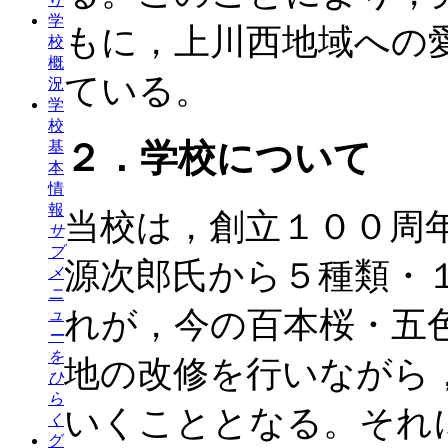
学
もに，上川西地域への
校
概
ている。
況
学
校
基
２．学校について
本
情
報
当校は，創立１００周
サ
ブ
源次郎氏から５種類・
メ
ニ
れが，今の百本桜・五
ュ
ー
を
地の改修を行いながら
ひ
ら
いくこととなる。それ
く
グ