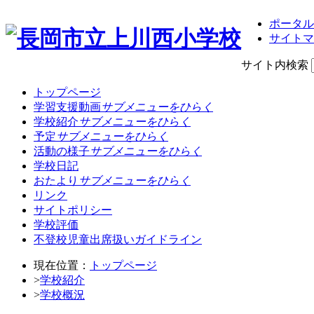
ポータル
サイトマ
サイト内検索
トップページ
学習支援動画
サブメニューをひらく
学校紹介
サブメニューをひらく
予定
サブメニューをひらく
活動の様子
サブメニューをひらく
学校日記
おたより
サブメニューをひらく
リンク
サイトポリシー
学校評価
不登校児童出席扱いガイドライン
現在位置：
トップページ
>
学校紹介
>
学校概況