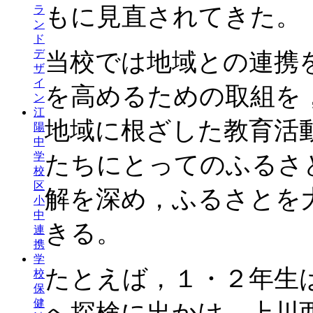
もに見直されてきた。
ラ
ン
ド
デ
当校では地域との連携
ザ
イ
を高めるための取組を
ン
江
地域に根ざした教育活
陽
中
学
たちにとってのふるさ
校
区
解を深め，ふるさとを
小
中
きる。
連
携
学
たとえば，１・２年生
校
保
健
へ探検に出かけ，上川