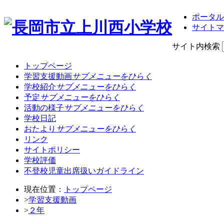
ポータル
サイトマ
サイト内検索
トップページ
学習支援動画
サブメニューをひらく
学校紹介
サブメニューをひらく
予定
サブメニューをひらく
活動の様子
サブメニューをひらく
学校日記
おたより
サブメニューをひらく
リンク
サイトポリシー
学校評価
不登校児童出席扱いガイドライン
現在位置：
トップページ
>
学習支援動画
>
２年