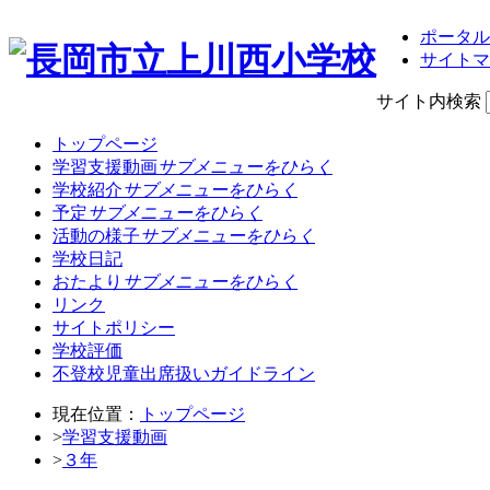
ポータル
サイトマ
サイト内検索
トップページ
学習支援動画
サブメニューをひらく
学校紹介
サブメニューをひらく
予定
サブメニューをひらく
活動の様子
サブメニューをひらく
学校日記
おたより
サブメニューをひらく
リンク
サイトポリシー
学校評価
不登校児童出席扱いガイドライン
現在位置：
トップページ
>
学習支援動画
>
３年