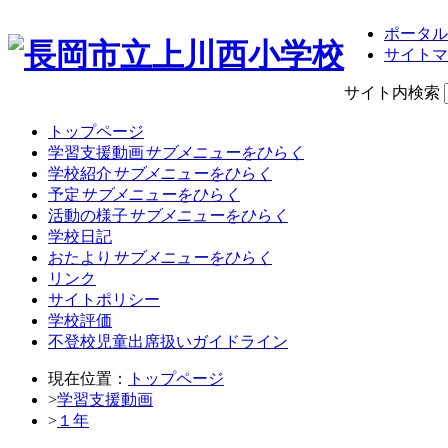
ポータル
サイトマ
サイト内検索
トップページ
学習支援動画
サブメニューをひらく
学校紹介
サブメニューをひらく
予定
サブメニューをひらく
活動の様子
サブメニューをひらく
学校日記
おたより
サブメニューをひらく
リンク
サイトポリシー
学校評価
不登校児童出席扱いガイドライン
現在位置：
トップページ
>
学習支援動画
>
１年