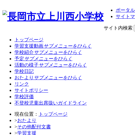
ポータル
サイトマ
サイト内検索
トップページ
学習支援動画
サブメニューをひらく
学校紹介
サブメニューをひらく
予定
サブメニューをひらく
活動の様子
サブメニューをひらく
学校日記
おたより
サブメニューをひらく
リンク
サイトポリシー
学校評価
不登校児童出席扱いガイドライン
現在位置：
トップページ
>
おたより
>
その他配付文書
>
学習支援