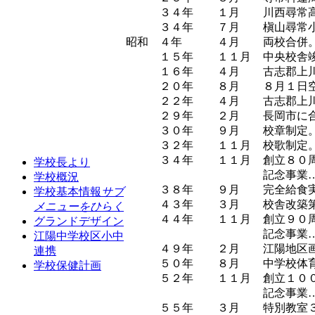
３４年
１月
川西尋常
３４年
７月
槇山尋常
昭和 ４年
４月
両校合併
１５年
１１月
中央校舎
１６年
４月
古志郡上
２０年
８月
８月１日
２２年
４月
古志郡上
２９年
２月
長岡市に
３０年
９月
校章制定
３２年
１１月
校歌制定
３４年
１１月
創立８０
学校長より
記念事業
学校概況
３８年
９月
完全給食
学校基本情報
サブ
４３年
３月
校舎改築
メニューをひらく
４４年
１１月
創立９０
グランドデザイン
記念事業
江陽中学校区小中
４９年
２月
江陽地区
連携
５０年
８月
中学校体
学校保健計画
５２年
１１月
創立１０
記念事業
５５年
３月
特別教室