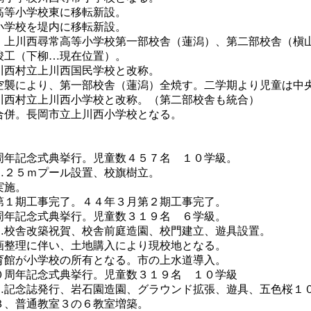
高等小学校東に移転新設。
小学校を堤内に移転新設。
。上川西尋常高等小学校第一部校舎（蓮潟）、第二部校舎（槇
竣工（下柳…現在位置）。
川西村立上川西国民学校と改称。
空襲により、第一部校舎（蓮潟）全焼す。二学期より児童は中
川西村立上川西小学校と改称。（第二部校舎も統合）
合併。長岡市立上川西小学校となる。
。
。
周年記念式典挙行。児童数４５７名 １０学級。
…２５ｍプール設置、校旗樹立。
実施。
第１期工事完了。４４年３月第２期工事完了。
周年記念式典挙行。児童数３１９名 ６学級。
…校舎改築祝賀、校舎前庭造園、校門建立、遊具設置。
画整理に伴い、土地購入により現校地となる。
育館が小学校の所有となる。市の上水道導入。
０周年記念式典挙行。児童数３１９名 １０学級
…記念誌発行、岩石園造園、グラウンド拡張、遊具、五色桜１
３、普通教室３の６教室増築。