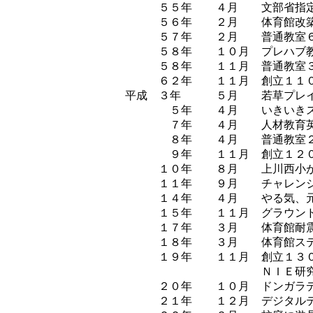
５５年
４月
文部省指
５６年
２月
体育館改
５７年
２月
普通教室
５８年
１０月
プレハブ
５８年
１１月
普通教室
６２年
１１月
創立１１
平成 ３年
５月
若草プレ
５年
４月
いきいき
７年
４月
人材教育
８年
４月
普通教室
９年
１１月
創立１２
１０年
８月
上川西小
１１年
９月
チャレン
１４年
４月
やる気、
１５年
１１月
グラウン
１７年
３月
体育館耐
１８年
３月
体育館ス
１９年
１１月
創立１３
ＮＩＥ研
２０年
１０月
ドンガラ
２１年
１２月
デジタル