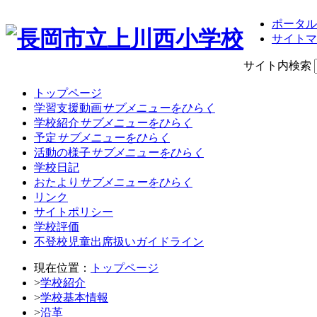
ポータル
サイトマ
サイト内検索
トップページ
学習支援動画
サブメニューをひらく
学校紹介
サブメニューをひらく
予定
サブメニューをひらく
活動の様子
サブメニューをひらく
学校日記
おたより
サブメニューをひらく
リンク
サイトポリシー
学校評価
不登校児童出席扱いガイドライン
現在位置：
トップページ
>
学校紹介
>
学校基本情報
>
沿革