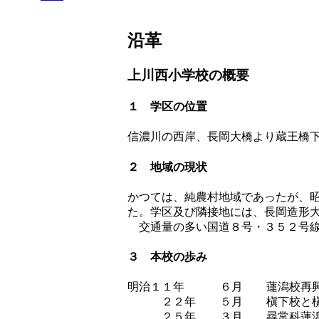
沿革
上川西小学校の概要
１ 学区の位置
信濃川の西岸、長岡大橋より蔵王橋
２ 地域の現状
かつては、純農村地域であったが、
た。学区及び隣接地には、長岡造形
交通量の多い国道８号・３５２号線
３ 本校の歩み
明治１１年
６月
蓮潟校再
２２年
５月
槇下校と
２５年
３月
尋常科蓮