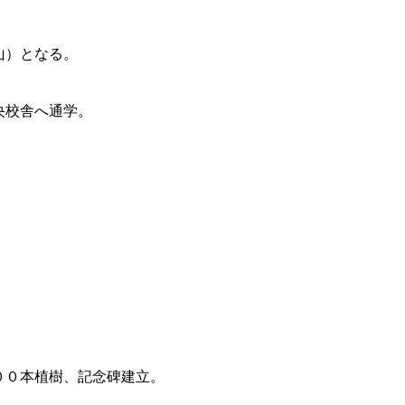
山）となる。
央校舎へ通学。
００本植樹、記念碑建立。