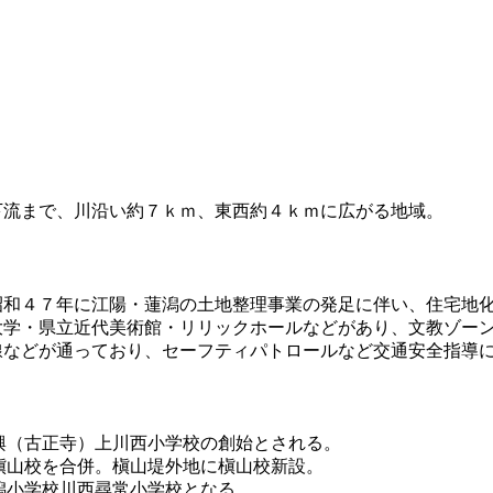
下流まで、川沿い約７ｋｍ、東西約４ｋｍに広がる地域。
昭和４７年に江陽・蓮潟の土地整理事業の発足に伴い、住宅地
大学・県立近代美術館・リリックホールなどがあり、文教ゾー
などが通っており、セーフティパトロールなど交通安全指導
興（古正寺）上川西小学校の創始とされる。
槇山校を合併。槇山堤外地に槇山校新設。
潟小学校川西尋常小学校となる。