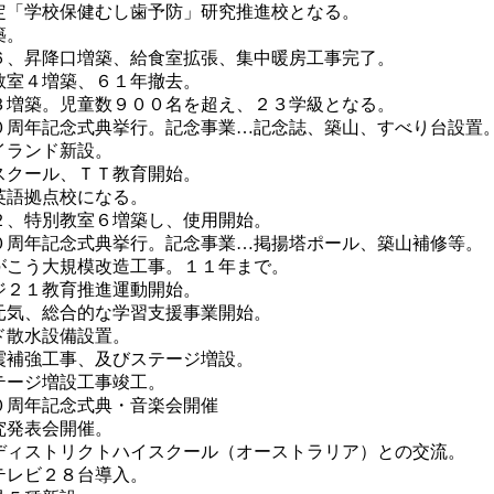
定「学校保健むし歯予防」研究推進校となる。
築。
６、昇降口増築、給食室拡張、集中暖房工事完了。
教室４増築、６１年撤去。
３増築。児童数９００名を超え、２３学級となる。
０周年記念式典挙行。記念事業…記念誌、築山、すべり台設置
イランド新設。
スクール、ＴＴ教育開始。
英語拠点校になる。
２、特別教室６増築し、使用開始。
０周年記念式典挙行。記念事業…掲揚塔ポール、築山補修等。
がこう大規模改造工事。１１年まで。
ジ２１教育推進運動開始。
元気、総合的な学習支援事業開始。
ド散水設備設置。
震補強工事、及びステージ増設。
テージ増設工事竣工。
０周年記念式典・音楽会開催
究発表会開催。
ディストリクトハイスクール（オーストラリア）との交流。
テレビ２８台導入。